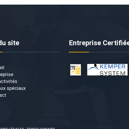
du site
Entreprise Certifié
il
reprise
ctivités
aux spéciaux
act